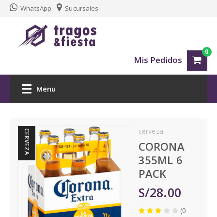
WhatsApp
Sucursales
0
Mis Pedidos
Menu
Inicio
cerveza
CERVEZA
Delivery tragos Arequipa
CORONA
355ML 6
Whisky
PACK
S/28.00
Vino
(0