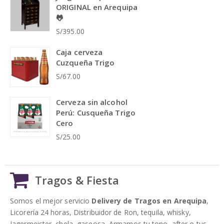
ORIGINAL en Arequipa
🐸
S/395.00
Caja cerveza
Cuzqueña Trigo
S/67.00
Cerveza sin alcohol
Perú: Cusqueña Trigo
Cero
S/25.00
Tragos & Fiesta
Somos el mejor servicio
Delivery de Tragos en Arequipa
,
Licorería 24 horas, Distribuidor de Ron, tequila, whisky,
Jagermeister, chela, gaseosa, Armamos tu tono, after o tus