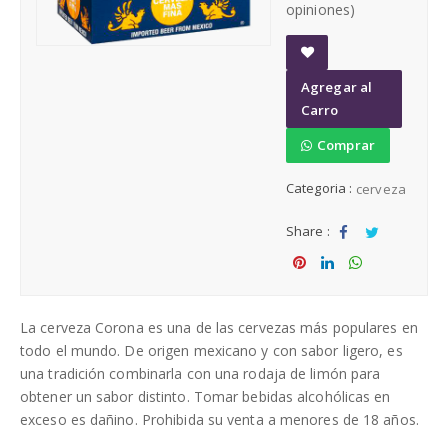
opiniones)
Cerveza
Rones
A
Agregar al
d
Carro
d
Cerveza por mayor
t
Comprar
o
Distribuidora de licores al por mayor
Categoria :
cerveza
W
is
Share :
h
Sha
Tw
li
st
re
eet
Sha
Sha
Sha
re
re
re
La cerveza Corona es una de las cervezas más populares en
todo el mundo. De origen mexicano y con sabor ligero, es
una tradición combinarla con una rodaja de limón para
obtener un sabor distinto. Tomar bebidas alcohólicas en
exceso es dañino. Prohibida su venta a menores de 18 años.