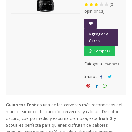
(0
Cerveza
opiniones)
Rones
A
Agregar al
Cerveza por mayor
d
Carro
d
t
Comprar
Distribuidora de licores al por mayor
o
Categoria :
cerveza
W
is
Share :
h
Sha
Tw
li
st
re
eet
Sha
Sha
Sha
re
re
re
Guinness Fest
es una de las cervezas más reconocidas del
mundo, símbolo de tradición cervecera y calidad. De color
oscuro, cuerpo medio y espuma cremosa, esta
Irish Dry
Stout
es perfecta para quienes disfrutan de sabores
intensos, con notas a café tostado y chocolate amargo.