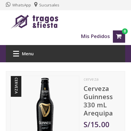
WhatsApp
Sucursales
0
Mis Pedidos
Menu
Inicio
cerveza
CERVEZA
Delivery tragos Arequipa
Cerveza
Guinness
Whisky
330 mL
Arequipa
Vino
S/15.00